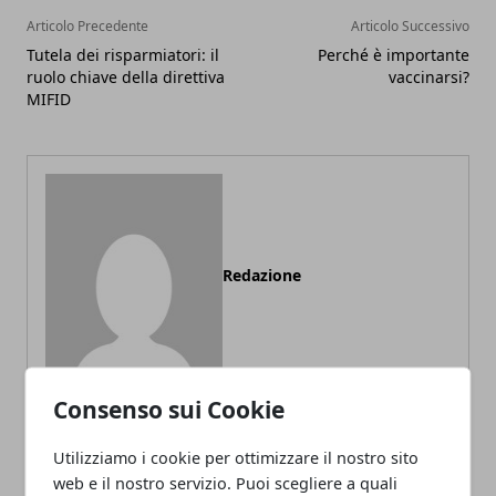
Articolo Precedente
Articolo Successivo
Tutela dei risparmiatori: il
Perché è importante
ruolo chiave della direttiva
vaccinarsi?
MIFID
Redazione
Consenso sui Cookie
Utilizziamo i cookie per ottimizzare il nostro sito
web e il nostro servizio. Puoi scegliere a quali
ARTICOLI CORRELATI