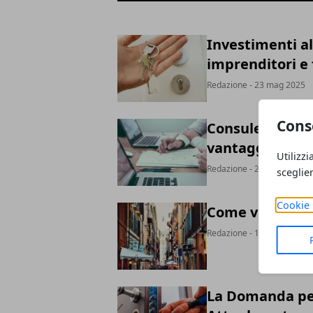
Investimenti al
imprenditori e 
Redazione
- 23 mag 2025
Cons
Consulenza in f
vantaggi e come
Utilizzi
Redazione
- 23 lug 2024
sceglie
Cookie 
Come viene eff
Redazione
- 18 lug 2024
La Domanda per 