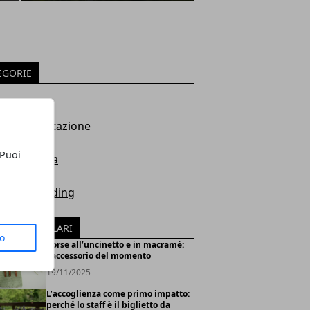
EGORIE
c
e e alimentazione
 Puoi
ente e casa
omia e trading
iare
ICOLI POPOLARI
to
Borse all’uncinetto e in macramè:
l’accessorio del momento
19/11/2025
L’accoglienza come primo impatto:
perché lo staff è il biglietto da