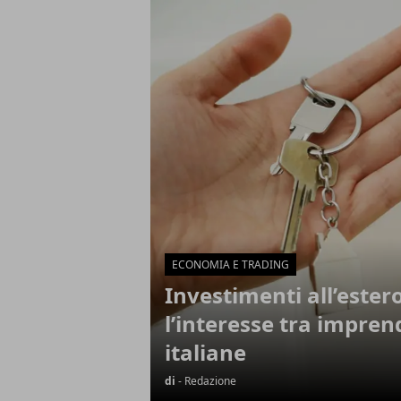
Articoli in Evidenza
ECONOMIA E TRADING
Investimenti all’ester
l’interesse tra imprend
italiane
di
- Redazione