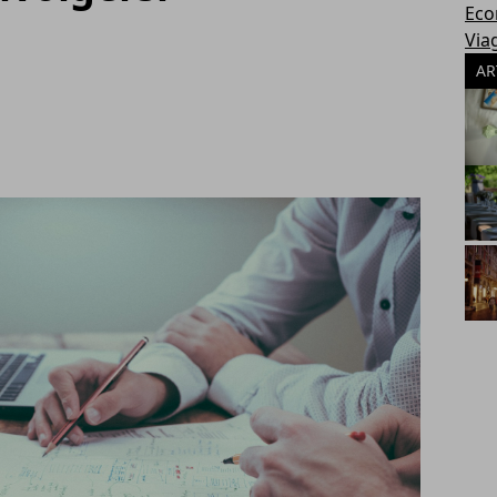
Eco
Via
AR