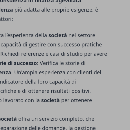
consulenza in finanza agevolata
lenza
più adatta alle proprie esigenze, è
ttori:
ta l’esperienza della
società
nel settore
 capacità di gestire con successo pratiche
 Richiedi referenze e casi di studio per avere
rie di successo
: Verifica le storie di
lenza
. Un'ampia esperienza con clienti del
dicatore della loro capacità di
fiche e di ottenere risultati positivi.
o lavorato con la
società
per ottenere
società
offra un servizio completo, che
la preparazione delle domande, la gestione