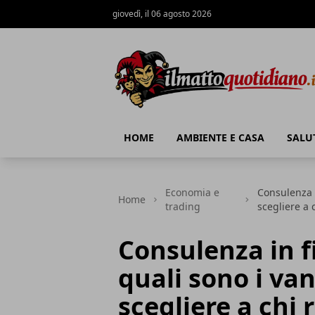
giovedì, il 06 agosto 2026
Il Matto Quotidiano
HOME
AMBIENTE E CASA
SALU
Economia e
Consulenza 
Home
trading
scegliere a c
Consulenza in f
quali sono i va
scegliere a chi 