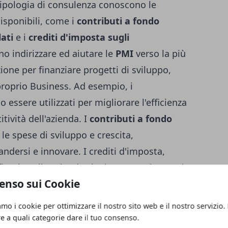
ipologia di consulenza conoscono le
isponibili, come i
contributi a fondo
ati
e i
crediti d'imposta sugli
o indirizzare ed aiutare le
PMI
verso la più
ione per finanziare progetti di sviluppo,
roprio Business. Ad esempio, i
essere utilizzati per migliorare l'efficienza
ività dell'azienda. I
contributi a fondo
e spese di sviluppo e crescita,
ndersi e innovare. I crediti d'imposta,
fiscale sulle aziende che investono in nuovi
enso sui Cookie
nizzazione e l'innovazione.
costante
: I
consulenti
sono sempre
amo i cookie per ottimizzare il nostro sito web e il nostro servizio.
bandi disponibili, garantendo alle imprese
re a quali categorie dare il tuo consenso.