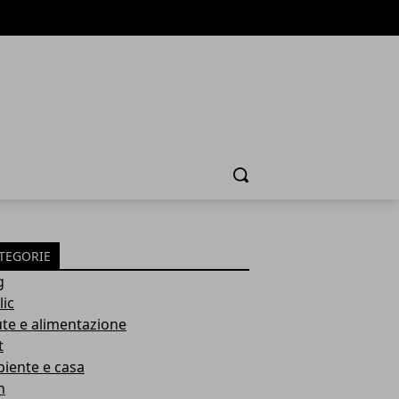
Cerca
TEGORIE
g
lic
ute e alimentazione
t
iente e casa
h