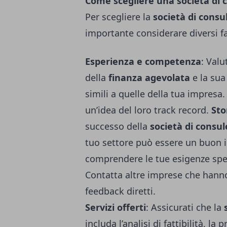
Come scegliere una società di 
Per scegliere la
società di consu
importante considerare diversi fa
Esperienza e competenza
: Valu
della
finanza agevolata
e la sua
simili a quelle della tua impresa.
un’idea del loro track record.
Sto
successo della
società di consu
tuo settore può essere un buon in
comprendere le tue esigenze speci
Contatta altre imprese che hann
feedback diretti.
Servizi offerti
: Assicurati che la
includa l’analisi di fattibilità, 