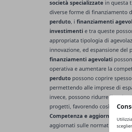
società specializzate
in questa t
diverse forme di finanziamento d
perduto
, i
finanziamenti agevol
investimenti
e tra queste posson
appropriata tipologia di agevolaz
innovazione, ed espansione del p
finanziamenti agevolati
possono 
operativa e aumentare la competit
perduto
possono coprire spesso l
permettendo alle imprese di espa
invece, possono ridurre il carico 
Cons
progetti, favorendo così la moder
Competenza e aggiornamento 
Utilizzi
aggiornati sulle normative e sui 
sceglie