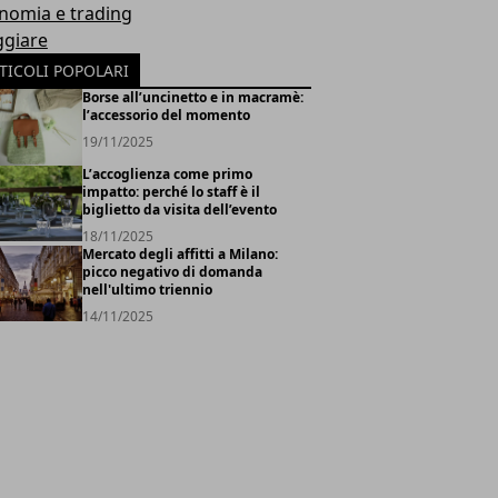
nomia e trading
ggiare
TICOLI POPOLARI
Borse all’uncinetto e in macramè:
l’accessorio del momento
19/11/2025
L’accoglienza come primo
impatto: perché lo staff è il
biglietto da visita dell’evento
18/11/2025
Mercato degli affitti a Milano:
picco negativo di domanda
nell'ultimo triennio
14/11/2025