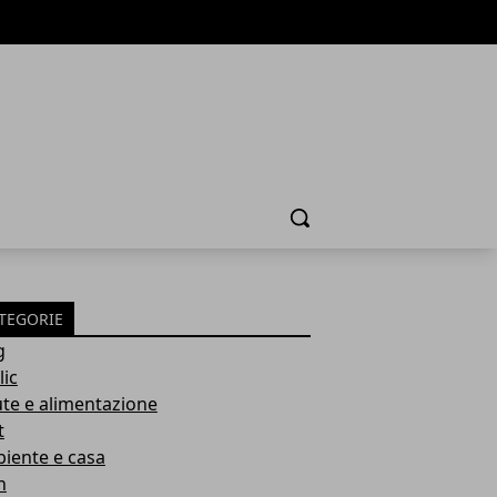
Cerca
TEGORIE
g
lic
ute e alimentazione
t
iente e casa
h