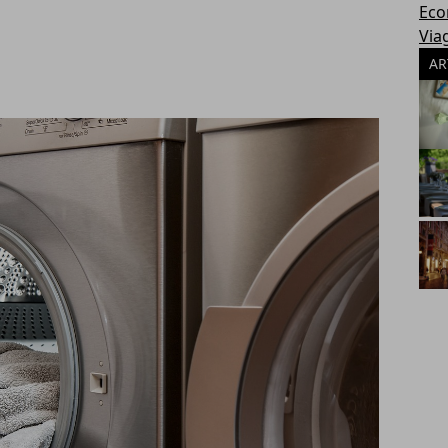
Eco
Via
AR