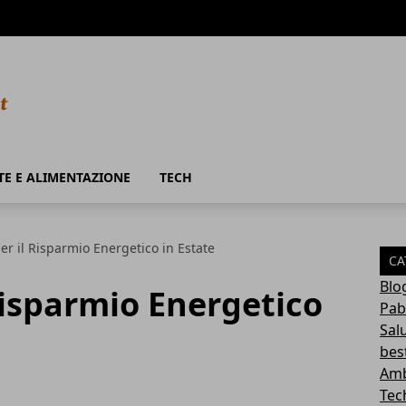
TE E ALIMENTAZIONE
TECH
er il Risparmio Energetico in Estate
CA
Blo
 Risparmio Energetico
Pab
Sal
bes
Amb
Tec