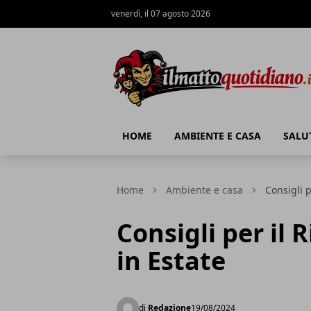
venerdì, il 07 agosto 2026
Il Matto Quotidiano
HOME
AMBIENTE E CASA
SALU
Home
Ambiente e casa
Consigli p
Consigli per il
in Estate
di
Redazione
19/08/2024