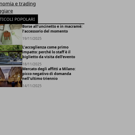
nomia e trading
ggiare
TICOLI POPOLARI
Borse all’uncinetto e in macramè:
l’accessorio del momento
19/11/2025
L’accoglienza come primo
impatto: perché lo staff è il
biglietto da visita dell’evento
18/11/2025
Mercato degli affitti a Milano:
picco negativo di domanda
nell'ultimo triennio
14/11/2025