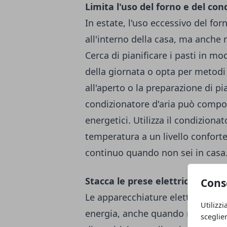
Limita l'uso del forno e del con
In estate, l'uso eccessivo del f
all'interno della casa, ma anche
Cerca di pianificare i pasti in mod
della giornata o opta per metodi 
all'aperto o la preparazione di pia
condizionatore d'aria può compor
energetici. Utilizza il condizion
temperatura a un livello confort
continuo quando non sei in casa
Stacca le prese elettriche inuti
Cons
Le apparecchiature elettroniche
Utilizzi
energia, anche quando non sono i
sceglie