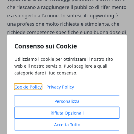
che riescano a raggiungere il pubblico di riferimento
e a spingerlo all'azione. In sintesi, il copywriting è
una professione molto richiesta e stimolante, che
richiede competenze specifiche e una buona dose di
creatività e persuasione. Il copywriter deve essere in
Consenso sui Cookie
grado di creare messaggi che siano in grado di
catturare l'attenzione del pubblico e di convincerlo
Utilizziamo i cookie per ottimizzare il nostro sito
ad agire, utilizzando tecniche di scrittura persuasiva
web e il nostro servizio. Puoi scegliere a quali
categorie dare il tuo consenso.
e creativa.
Cookie Policy
|
Privacy Policy
Personalizza
Facebook
Twitter
Whatsapp
Rifiuta Opzionali
Accetta Tutto