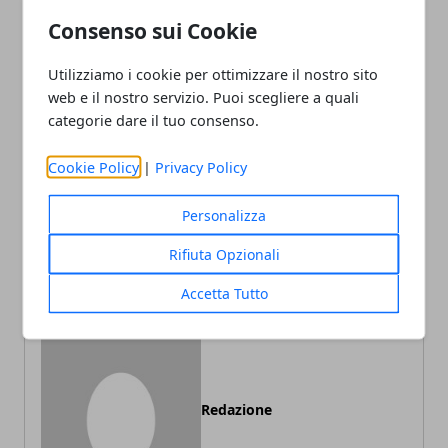
Consenso sui Cookie
Facebook
Twitter
Whatsapp
Utilizziamo i cookie per ottimizzare il nostro sito
web e il nostro servizio. Puoi scegliere a quali
categorie dare il tuo consenso.
Articolo Precedente
Articolo Successivo
Cookie Policy
|
Privacy Policy
Caso Studio: Curare
Come migliorare il
l'Ambiente dell'Ufficio
weekend: i migliori consigli
Personalizza
Migliora la Produttività e il
Rendimento
Rifiuta Opzionali
Accetta Tutto
Redazione