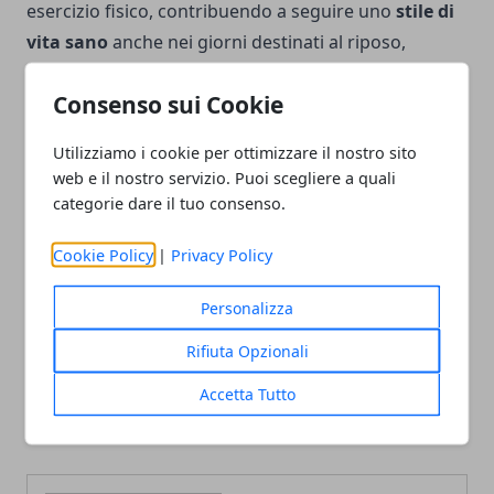
esercizio fisico, contribuendo a seguire uno
stile di
vita sano
anche nei giorni destinati al riposo,
allontanandosi dal caos e dalle preoccupazioni
Consenso sui Cookie
quotidiane.
Utilizziamo i cookie per ottimizzare il nostro sito
web e il nostro servizio. Puoi scegliere a quali
categorie dare il tuo consenso.
Facebook
Twitter
Whatsapp
Cookie Policy
|
Privacy Policy
Personalizza
Rifiuta Opzionali
Articolo Precedente
Articolo Successivo
Accetta Tutto
Vivere a Dubai: pro e
Insegnare storia in quinta
contro
elementare