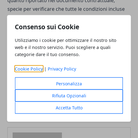
quanto riportato nel documento contrattuale,
specie per verificare che tutte le condizioni incluse
siano quelle originariamente paventate.
Consenso sui Cookie
Utilizziamo i cookie per ottimizzare il nostro sito
web e il nostro servizio. Puoi scegliere a quali
categorie dare il tuo consenso.
Facebook
Twitter
Whatsapp
Cookie Policy
|
Privacy Policy
Personalizza
Articolo Precedente
Articolo Successivo
Rifiuta Opzionali
Fisioterapia a Torino: come
XW 6.0 smartwatch: quali
scegliere il migliore
sono le sue caratteristiche
Accetta Tutto
fisioterapista