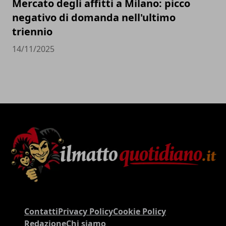
Mercato degli affitti a Milano: picco
negativo di domanda nell'ultimo
triennio
14/11/2025
Contatti
Privacy Policy
Cookie Policy
Redazione
Chi siamo