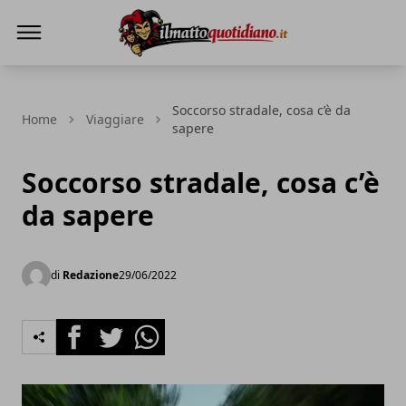
Il Matto Quotidiano
Soccorso stradale, cosa c’è da
Home
Viaggiare
sapere
Soccorso stradale, cosa c’è
da sapere
di
Redazione
29/06/2022
Facebook
Twitter
Whatsapp